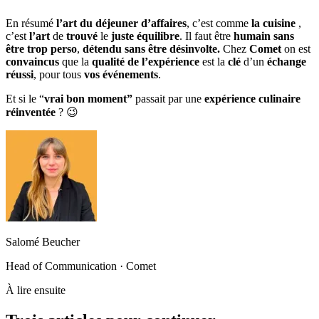
En résumé
l’art du déjeuner d’affaires
, c’est comme
la cuisine
,
c’est
l’art
de
trouvé
le
juste équilibre
. Il faut être
humain sans
être trop perso
,
détendu sans être désinvolte.
Chez
Comet
on est
convaincus
que la
qualité de l’expérience
est la
clé
d’un
échange
réussi
, pour tous
vos événements
.
Et si le “
vrai bon moment”
passait par une
expérience culinaire
réinventée
? 😉
Salomé Beucher
Head of Communication · Comet
À lire ensuite