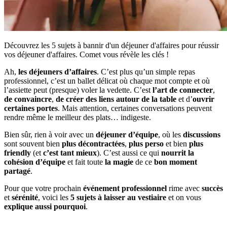
Découvrez les 5 sujets à bannir d'un déjeuner d'affaires pour réussir
vos déjeuner d'affaires. Comet vous révèle les clés !
Ah,
les déjeuners d’affaires
. C’est plus qu’un simple repas
professionnel, c’est un ballet délicat où chaque mot compte et où
l’assiette peut (presque) voler la vedette. C’est
l’art de connecter
,
de convaincre
,
de créer des liens
autour de la table
et d’
ouvrir
certaines portes
. Mais attention, certaines conversations peuvent
rendre même le meilleur des plats… indigeste.
Bien sûr, rien à voir avec un
déjeuner d’équipe
, où les
discussions
sont souvent bien
plus décontractées
,
plus perso
et bien
plus
friendly
(et
c’est tant mieux
). C’est aussi ce qui
nourrit la
cohésion d’équipe
et fait toute
la magie
de ce
bon moment
partagé
.
Pour que votre prochain
événement professionnel
rime avec
succès
et
sérénité
, voici les
5 sujets à laisser au vestiaire
et on vous
explique aussi pourquoi
.