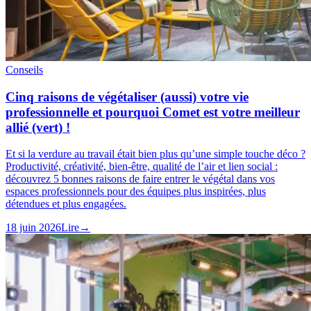
Conseils
Cinq raisons de végétaliser (aussi) votre vie
professionnelle et pourquoi Comet est votre meilleur
allié (vert) !
Et si la verdure au travail était bien plus qu’une simple touche déco ?
Productivité, créativité, bien-être, qualité de l’air et lien social :
découvrez 5 bonnes raisons de faire entrer le végétal dans vos
espaces professionnels pour des équipes plus inspirées, plus
détendues et plus engagées.
18 juin 2026
Lire
→