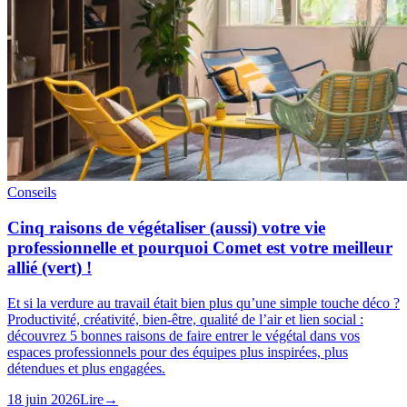
Conseils
Cinq raisons de végétaliser (aussi) votre vie
professionnelle et pourquoi Comet est votre meilleur
allié (vert) !
Et si la verdure au travail était bien plus qu’une simple touche déco ?
Productivité, créativité, bien-être, qualité de l’air et lien social :
découvrez 5 bonnes raisons de faire entrer le végétal dans vos
espaces professionnels pour des équipes plus inspirées, plus
détendues et plus engagées.
18 juin 2026
Lire
→