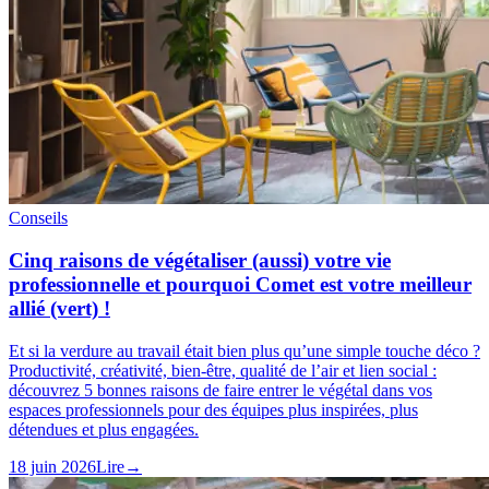
Conseils
Cinq raisons de végétaliser (aussi) votre vie
professionnelle et pourquoi Comet est votre meilleur
allié (vert) !
Et si la verdure au travail était bien plus qu’une simple touche déco ?
Productivité, créativité, bien-être, qualité de l’air et lien social :
découvrez 5 bonnes raisons de faire entrer le végétal dans vos
espaces professionnels pour des équipes plus inspirées, plus
détendues et plus engagées.
18 juin 2026
Lire
→