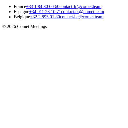
France
+33 1 84 80 60 60
contact-fr@comet.team
Espagne
+34 911 23 10 71
contact-es@comet.team
Belgique
+32 2 895 01 80
contact-be@comet.team
© 2026 Comet Meetings