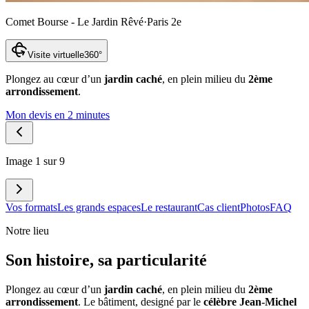
Comet Bourse - Le Jardin Rêvé
·
Paris 2e
Visite virtuelle
360°
Plongez au cœur d’un
jardin caché
, en plein milieu du
2ème
arrondissement
.
Mon devis en 2 minutes
Image 1 sur 9
Vos formats
Les grands espaces
Le restaurant
Cas client
Photos
FAQ
Notre lieu
Son histoire
,
sa particularité
Plongez au cœur d’un
jardin caché
, en plein milieu du
2ème
arrondissement
. Le bâtiment, designé par le
célèbre Jean-Michel